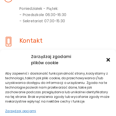
Poniedziałek - Piątek:
- Przedszkole 06:30-16:30
- Sekretariat 07:30-15:30
Kontakt
tel. +48 601 370 159
Zarządzaj zgodami
biuro@chatkapuchatka-wagrowiec.pl
plików cookie
Konto: 67 1600 1462 1080 8033 0000 0004
Aby zapewnić i doskonalić funkcjonalność strony, korzystamy z
technologii, takich jak pliki cookie, do przechowywania i/lub
uzyskiwania dostępu do informacji o urządzeniu. Zgoda na te
Obserwuj
technologie pozwoli nam przetwarzać dane, takie jak
zachowanie podczas przeglądania lub unikalne identyfikatory
na tej stronie. Brak wyrażenia zgody lub wycofanie zgody może
niekorzystnie wpłynąć na niektóre cechy i funkcje.
Zarządzaj opcjami