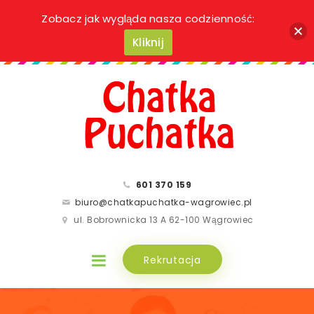
Zobacz jak wygląda nasza codzienność:
Kliknij
601 370 159
biuro@chatkapuchatka-wagrowiec.pl
ul. Bobrownicka 13 A 62-100 Wągrowiec
Rekrutacja